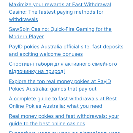
Maximize your rewards at Fast Withdrawal
Casino: The fastest paying methods for
withdrawals
SawSpin Casino: Quick‑Fire Gaming for the
Modern Player
PayID pokies Australia official site: fast deposits
and exciting welcome bonuses
Спортивні табори для активного сімейного
відпочинку на природі
Explore the top real money pokies at PayID
Pokies Australia: games that pay out
A complete guide to fast withdrawals at Best
Online Pokies Australia: what you need
Real money pokies and fast withdrawals: your
guide to the best online casinos