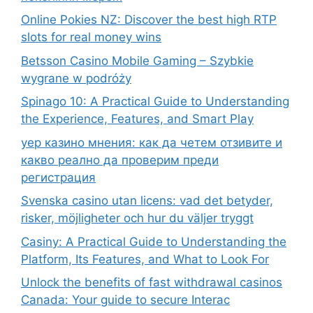
Online Pokies NZ: Discover the best high RTP
slots for real money wins
Betsson Casino Mobile Gaming – Szybkie
wygrane w podróży
Spinago 10: A Practical Guide to Understanding
the Experience, Features, and Smart Play
yep казино мнения: как да четем отзивите и
какво реално да проверим преди
регистрация
Svenska casino utan licens: vad det betyder,
risker, möjligheter och hur du väljer tryggt
Casiny: A Practical Guide to Understanding the
Platform, Its Features, and What to Look For
Unlock the benefits of fast withdrawal casinos
Canada: Your guide to secure Interac