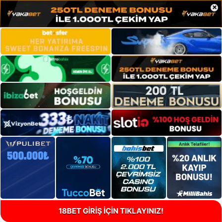
×
18BET GİRİŞ İÇİN TIKLAYINIZ!