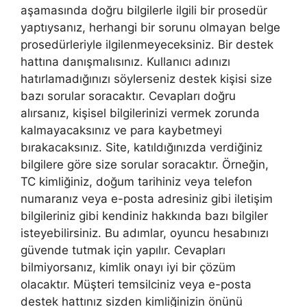
aşamasında doğru bilgilerle ilgili bir prosedür
yaptıysanız, herhangi bir sorunu olmayan belge
prosedürleriyle ilgilenmeyeceksiniz. Bir destek
hattına danışmalısınız. Kullanıcı adınızı
hatırlamadığınızı söylerseniz destek kişisi size
bazı sorular soracaktır. Cevapları doğru
alırsanız, kişisel bilgilerinizi vermek zorunda
kalmayacaksınız ve para kaybetmeyi
bırakacaksınız. Site, katıldığınızda verdiğiniz
bilgilere göre size sorular soracaktır. Örneğin,
TC kimliğiniz, doğum tarihiniz veya telefon
numaranız veya e-posta adresiniz gibi iletişim
bilgileriniz gibi kendiniz hakkında bazı bilgiler
isteyebilirsiniz. Bu adımlar, oyuncu hesabınızı
güvende tutmak için yapılır. Cevapları
bilmiyorsanız, kimlik onayı iyi bir çözüm
olacaktır. Müşteri temsilciniz veya e-posta
destek hattınız sizden kimliğinizin önünü