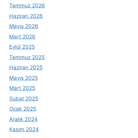
Temmuz 2026
Haziran 2026
Mayıs 2026
Mart 2026
Eylül 2025
Temmuz 2025
Haziran 2025
Mayıs 2025
Mart 2025
Şubat 2025
Ocak 2025
Aralık 2024
Kasım 2024