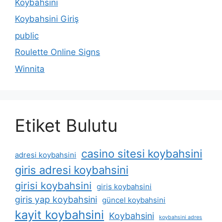
Koybahsini
Koybahsini Giriş
public
Roulette Online Signs
Winnita
Etiket Bulutu
casino sitesi koybahsini
adresi koybahsini
giris adresi koybahsini
girisi koybahsini
giris koybahsini
giris yap koybahsini
güncel koybahsini
kayit koybahsini
Koybahsini
koybahsini adres