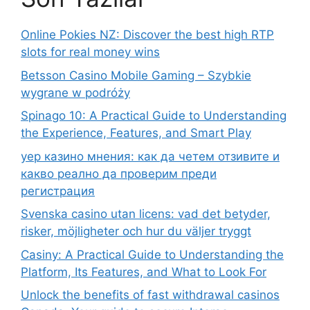
Online Pokies NZ: Discover the best high RTP
slots for real money wins
Betsson Casino Mobile Gaming – Szybkie
wygrane w podróży
Spinago 10: A Practical Guide to Understanding
the Experience, Features, and Smart Play
yep казино мнения: как да четем отзивите и
какво реално да проверим преди
регистрация
Svenska casino utan licens: vad det betyder,
risker, möjligheter och hur du väljer tryggt
Casiny: A Practical Guide to Understanding the
Platform, Its Features, and What to Look For
Unlock the benefits of fast withdrawal casinos