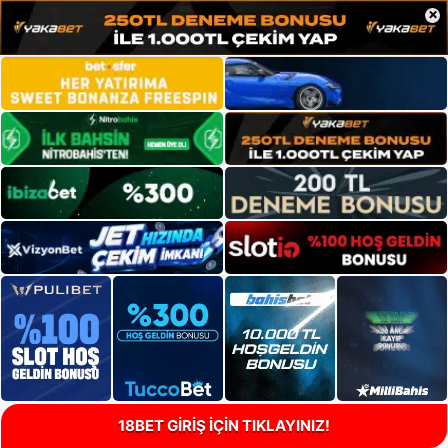
×
18BET GİRİŞ İÇİN TIKLAYINIZ!