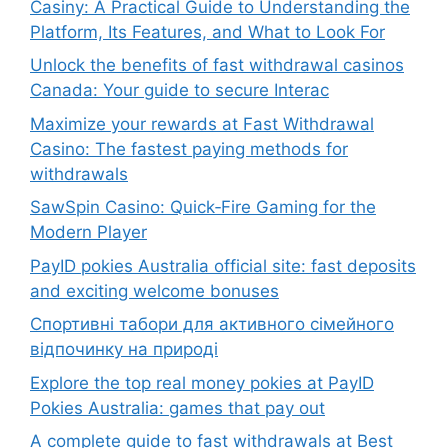
Casiny: A Practical Guide to Understanding the
Platform, Its Features, and What to Look For
Unlock the benefits of fast withdrawal casinos
Canada: Your guide to secure Interac
Maximize your rewards at Fast Withdrawal
Casino: The fastest paying methods for
withdrawals
SawSpin Casino: Quick‑Fire Gaming for the
Modern Player
PayID pokies Australia official site: fast deposits
and exciting welcome bonuses
Спортивні табори для активного сімейного
відпочинку на природі
Explore the top real money pokies at PayID
Pokies Australia: games that pay out
A complete guide to fast withdrawals at Best