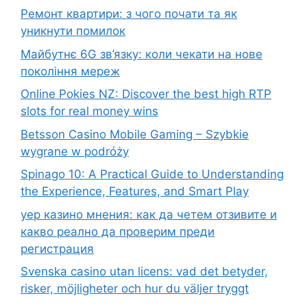
Ремонт квартири: з чого почати та як
уникнути помилок
Майбутнє 6G зв’язку: коли чекати на нове
покоління мереж
Online Pokies NZ: Discover the best high RTP
slots for real money wins
Betsson Casino Mobile Gaming – Szybkie
wygrane w podróży
Spinago 10: A Practical Guide to Understanding
the Experience, Features, and Smart Play
yep казино мнения: как да четем отзивите и
какво реално да проверим преди
регистрация
Svenska casino utan licens: vad det betyder,
risker, möjligheter och hur du väljer tryggt