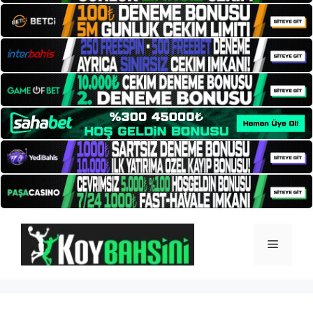
İçeriğe
atla
Menü