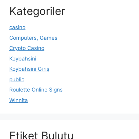
Kategoriler
casino
Computers, Games
Crypto Casino
Koybahsini
Koybahsini Giriş
public
Roulette Online Signs
Winnita
Etiket Bulutu