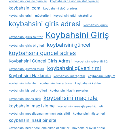
koybahsini casino oyunları
koybahsini casino ve slot oyunları
koybahsini com
koybahsini doğru adres
koybahsini erişim müşterileri
koybahsini etkili stratejiler
koybahsini giris adresi
koybahsini girisi
Koybahsini Giriş
koybahsini giris twitter
koybahsini güncel
koybahsini giriş bilgileri
koybahsini güncel adres
Koybahsini Güncel Giriş Adresi
koybahsini güvenilirliği
koybahsini güvenlir mi
koybahsini güvenli midir
Koybahsini Hakkında
koybahsini instagram
koybahsini i̇letişim
koybahsini i̇şlemler
koybahsini kar artırma
koybahsini katılın
koybahsini kişisel bilgileri
koybahsini klasik pokerler
koybahsini maç izle
koybahsini lisans türü
koybahsini maç izleme
koybahsini mesajlaşma hizmeti
koybahsini mesajlaşma memnuniyetsizliği
koybahsini müşterileri
koybahsini nasil bir site
koybahsini nedir nasıl öne çıkan özellikler
koybahsini oyun sitesi