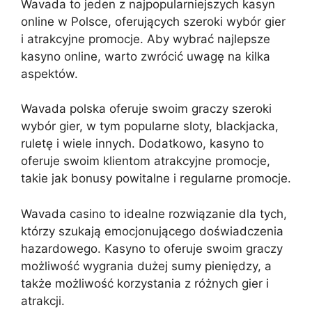
Wavada to jeden z najpopularniejszych kasyn
online w Polsce, oferujących szeroki wybór gier
i atrakcyjne promocje. Aby wybrać najlepsze
kasyno online, warto zwrócić uwagę na kilka
aspektów.
Wavada polska oferuje swoim graczy szeroki
wybór gier, w tym popularne sloty, blackjacka,
ruletę i wiele innych. Dodatkowo, kasyno to
oferuje swoim klientom atrakcyjne promocje,
takie jak bonusy powitalne i regularne promocje.
Wavada casino to idealne rozwiązanie dla tych,
którzy szukają emocjonującego doświadczenia
hazardowego. Kasyno to oferuje swoim graczy
możliwość wygrania dużej sumy pieniędzy, a
także możliwość korzystania z różnych gier i
atrakcji.