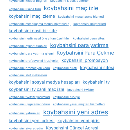
koybahsini kişisel bilgileri
koybahsini klasik pokerler
koybahsini maç izle
koybahsini lisans türü
koybahsini maç izleme
koybahsini mesajlaşma hizmeti
koybahsini mesajlaşma memnuniyetsizliği
koybahsini müşterileri
koybahsini nasil bir site
koybahsini nedir nasıl öne çıkan özellikler
koybahsini oyun sitesi
koybahsini para yatirma
koybahsini oyun tutkunları
Koybahsini Para Çekme
koybahsini para yatırma i̇şlemi
koybahsini promosyon
koybahsini profesyonel krupiyeler
koybahsini sitesi
koybahsini promosyon kodu
koybahsini ruleti
koybahsini slot makineleri
koybahsini sosyal medya hesapları
koybahsini tv
koybahsini tv canli maç izle
koybahsini twitter
koybahsini twitter yorumları
koybahsini türkiye
koybahsini uygulama i̇ndirin
koybahsini yasal müşteri hizmetleri
koybahsini yeni adres
koybahsini yatırımları
koybahsini yeni adresi
koybahsini yeni giris
Koybahsini Güncel Adresi
koybahsini ziyaret edin