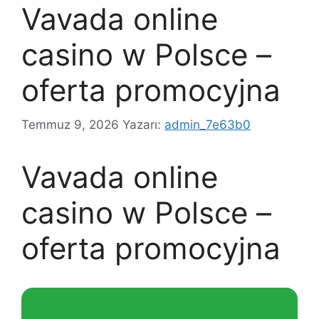
Vavada online
casino w Polsce –
oferta promocyjna
Temmuz 9, 2026
Yazarı:
admin_7e63b0
Vavada online
casino w Polsce –
oferta promocyjna