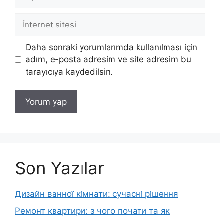
posta
İnternet
sitesi
Daha sonraki yorumlarımda kullanılması için
adım, e-posta adresim ve site adresim bu
tarayıcıya kaydedilsin.
Son Yazılar
Дизайн ванної кімнати: сучасні рішення
Ремонт квартири: з чого почати та як