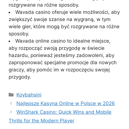
rozgrywane na różne sposoby.
Wavada casino oferuje wiele możliwości, aby
zwiększyć swoje szanse na wygraną, w tym
wiele gier, które mogą być rozgrywane na różne
sposoby.
Wavada online casino to idealne miejsce,
aby rozpocząć swoją przygodę w świecie
hazardu, ponieważ jesteśmy zadowoleni, aby
zaproponować specjalne promocje dla nowych
graczy, aby pomóc im w rozpoczęciu swojej
przygody.
Kategoriler
Koybahsini
Yazı
Najlepsze Kasyna Online w Polsce w 2026
dolaşımı
WinShark Casino: Quick Wins and Mobile
Thrills for the Modern Player