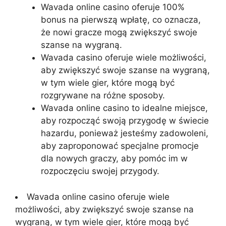
Wavada online casino oferuje 100%
bonus na pierwszą wpłatę, co oznacza,
że nowi gracze mogą zwiększyć swoje
szanse na wygraną.
Wavada casino oferuje wiele możliwości,
aby zwiększyć swoje szanse na wygraną,
w tym wiele gier, które mogą być
rozgrywane na różne sposoby.
Wavada online casino to idealne miejsce,
aby rozpocząć swoją przygodę w świecie
hazardu, ponieważ jesteśmy zadowoleni,
aby zaproponować specjalne promocje
dla nowych graczy, aby pomóc im w
rozpoczęciu swojej przygody.
Wavada online casino oferuje wiele
możliwości, aby zwiększyć swoje szanse na
wygraną, w tym wiele gier, które mogą być