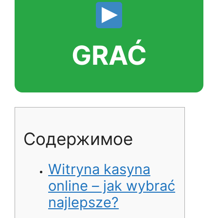
GRAĆ
Содержимое
Witryna kasyna
online – jak wybrać
najlepsze?