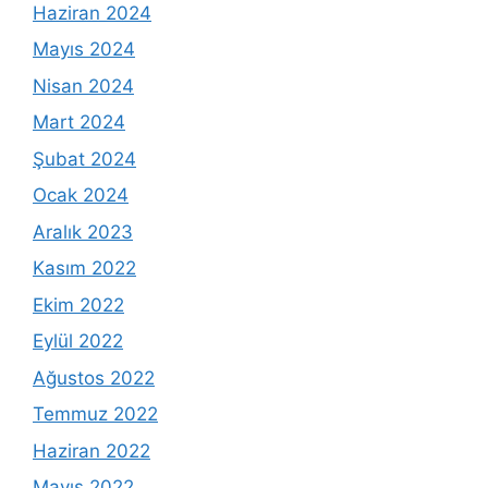
Haziran 2024
Mayıs 2024
Nisan 2024
Mart 2024
Şubat 2024
Ocak 2024
Aralık 2023
Kasım 2022
Ekim 2022
Eylül 2022
Ağustos 2022
Temmuz 2022
Haziran 2022
Mayıs 2022