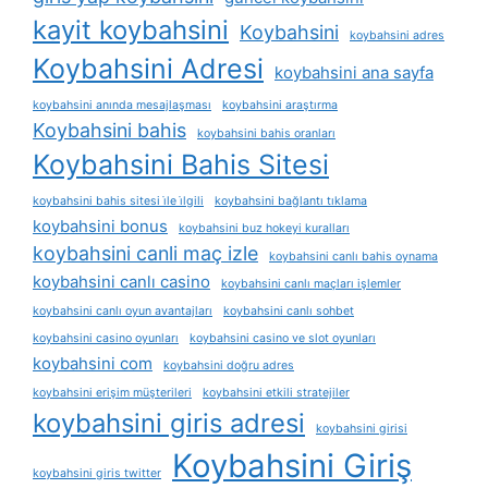
kayit koybahsini
Koybahsini
koybahsini adres
Koybahsini Adresi
koybahsini ana sayfa
koybahsini anında mesajlaşması
koybahsini araştırma
Koybahsini bahis
koybahsini bahis oranları
Koybahsini Bahis Sitesi
koybahsini bahis sitesi i̇le i̇lgili
koybahsini bağlantı tıklama
koybahsini bonus
koybahsini buz hokeyi kuralları
koybahsini canli maç izle
koybahsini canlı bahis oynama
koybahsini canlı casino
koybahsini canlı maçları işlemler
koybahsini canlı oyun avantajları
koybahsini canlı sohbet
koybahsini casino oyunları
koybahsini casino ve slot oyunları
koybahsini com
koybahsini doğru adres
koybahsini erişim müşterileri
koybahsini etkili stratejiler
koybahsini giris adresi
koybahsini girisi
Koybahsini Giriş
koybahsini giris twitter