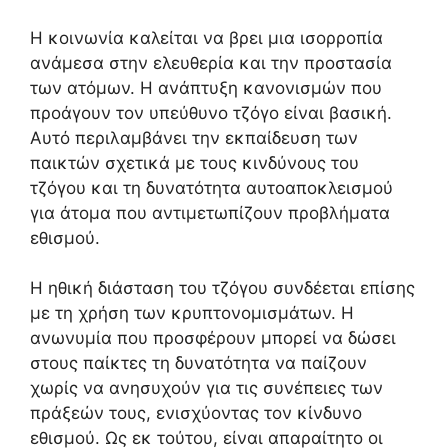
Η κοινωνία καλείται να βρει μια ισορροπία
ανάμεσα στην ελευθερία και την προστασία
των ατόμων. Η ανάπτυξη κανονισμών που
προάγουν τον υπεύθυνο τζόγο είναι βασική.
Αυτό περιλαμβάνει την εκπαίδευση των
παικτών σχετικά με τους κινδύνους του
τζόγου και τη δυνατότητα αυτοαποκλεισμού
για άτομα που αντιμετωπίζουν προβλήματα
εθισμού.
Η ηθική διάσταση του τζόγου συνδέεται επίσης
με τη χρήση των κρυπτονομισμάτων. Η
ανωνυμία που προσφέρουν μπορεί να δώσει
στους παίκτες τη δυνατότητα να παίζουν
χωρίς να ανησυχούν για τις συνέπειες των
πράξεών τους, ενισχύοντας τον κίνδυνο
εθισμού. Ως εκ τούτου, είναι απαραίτητο οι