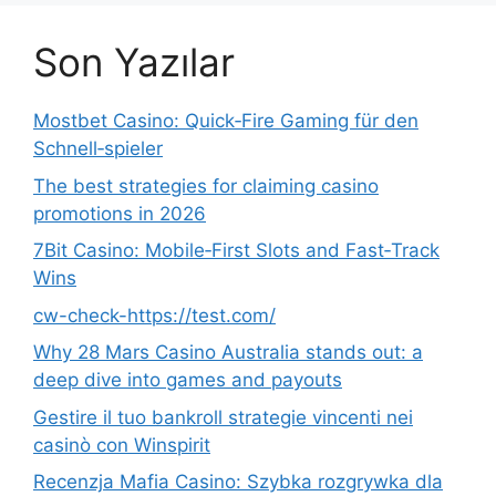
Son Yazılar
Mostbet Casino: Quick‑Fire Gaming für den
Schnell‑spieler
The best strategies for claiming casino
promotions in 2026
7Bit Casino: Mobile‑First Slots and Fast‑Track
Wins
cw-check-https://test.com/
Why 28 Mars Casino Australia stands out: a
deep dive into games and payouts
Gestire il tuo bankroll strategie vincenti nei
casinò con Winspirit
Recenzja Mafia Casino: Szybka rozgrywka dla