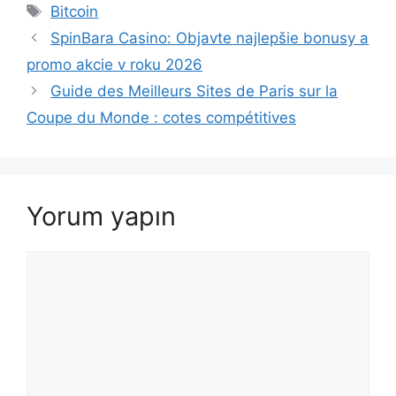
Etiketler
Bitcoin
Yazı
SpinBara Casino: Objavte najlepšie bonusy a
dolaşımı
promo akcie v roku 2026
Guide des Meilleurs Sites de Paris sur la
Coupe du Monde : cotes compétitives
Yorum yapın
Yorum