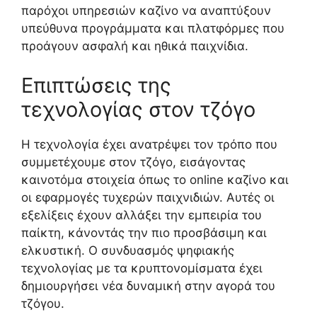
παρόχοι υπηρεσιών καζίνο να αναπτύξουν
υπεύθυνα προγράμματα και πλατφόρμες που
προάγουν ασφαλή και ηθικά παιχνίδια.
Επιπτώσεις της
τεχνολογίας στον τζόγο
Η τεχνολογία έχει ανατρέψει τον τρόπο που
συμμετέχουμε στον τζόγο, εισάγοντας
καινοτόμα στοιχεία όπως το online καζίνο και
οι εφαρμογές τυχερών παιχνιδιών. Αυτές οι
εξελίξεις έχουν αλλάξει την εμπειρία του
παίκτη, κάνοντάς την πιο προσβάσιμη και
ελκυστική. Ο συνδυασμός ψηφιακής
τεχνολογίας με τα κρυπτονομίσματα έχει
δημιουργήσει νέα δυναμική στην αγορά του
τζόγου.