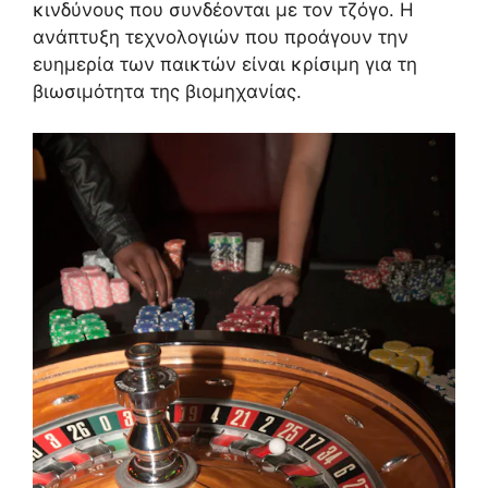
κινδύνους που συνδέονται με τον τζόγο. Η
ανάπτυξη τεχνολογιών που προάγουν την
ευημερία των παικτών είναι κρίσιμη για τη
βιωσιμότητα της βιομηχανίας.