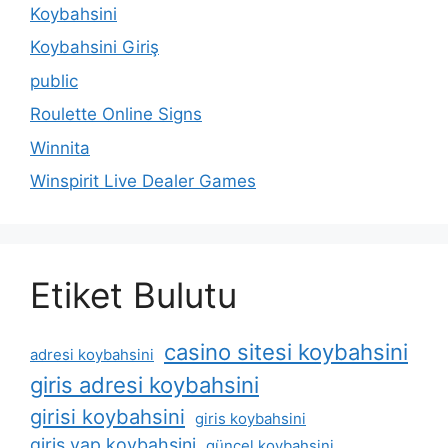
Koybahsini
Koybahsini Giriş
public
Roulette Online Signs
Winnita
Winspirit Live Dealer Games
Etiket Bulutu
casino sitesi koybahsini
adresi koybahsini
giris adresi koybahsini
girisi koybahsini
giris koybahsini
giris yap koybahsini
güncel koybahsini