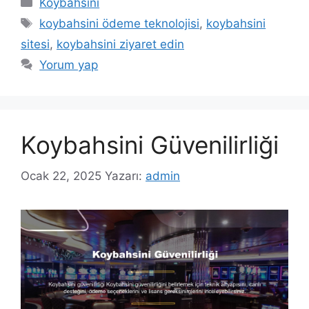
Kategoriler
Koybahsini
Etiketler
koybahsini ödeme teknolojisi
,
koybahsini
sitesi
,
koybahsini ziyaret edin
Yorum yap
Koybahsini Güvenilirliği
Ocak 22, 2025
Yazarı:
admin