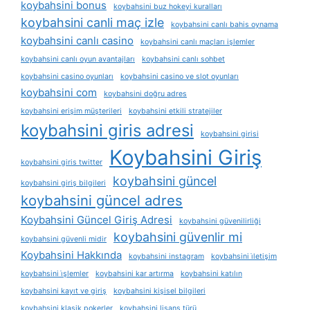
koybahsini bonus
koybahsini buz hokeyi kuralları
koybahsini canli maç izle
koybahsini canlı bahis oynama
koybahsini canlı casino
koybahsini canlı maçları işlemler
koybahsini canlı oyun avantajları
koybahsini canlı sohbet
koybahsini casino oyunları
koybahsini casino ve slot oyunları
koybahsini com
koybahsini doğru adres
koybahsini erişim müşterileri
koybahsini etkili stratejiler
koybahsini giris adresi
koybahsini girisi
Koybahsini Giriş
koybahsini giris twitter
koybahsini güncel
koybahsini giriş bilgileri
koybahsini güncel adres
Koybahsini Güncel Giriş Adresi
koybahsini güvenilirliği
koybahsini güvenlir mi
koybahsini güvenli midir
Koybahsini Hakkında
koybahsini instagram
koybahsini i̇letişim
koybahsini i̇şlemler
koybahsini kar artırma
koybahsini katılın
koybahsini kayıt ve giriş
koybahsini kişisel bilgileri
koybahsini klasik pokerler
koybahsini lisans türü