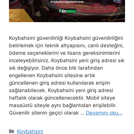
Koybahsini güvenilirliği Koybahsini güvenilirliğini
belirlemek için teknik altyapısını, canlı desteğini,
ödeme seçeneklerini ve lisans gereksinimlerini
inceleyebilirsiniz. Koybahsini yeni giriş adresi sık
sık değişiyor. Daha önce btk tarafından
engellenen Koybahsini sitesine artık
güncellenen giriş adresi kullanılarak erişim
sağlanabilecek. Koybahsini yeni giriş adresi
haftalık olarak güncellenecektir. Mobil siteye
masaüstü siteyle aynı bağlantıdan erişilebilir.
Güvenilir sitenin geçici olarak …
Devamını oku…
Kategoriler
Koybahsini