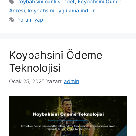
Etiketler
koybahsini canlı sohbet
,
Koybahsini Güncel
Adresi
,
koybahsini uygulama i̇ndirin
Yorum yap
Koybahsini Ödeme
Teknolojisi
Ocak 25, 2025
Yazarı:
admin