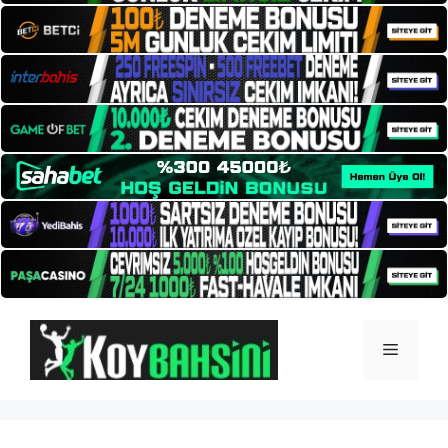
İçeriğe
atla
Menü