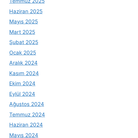
Temmuz 2025
Haziran 2025
Mayıs 2025
Mart 2025
Şubat 2025
Ocak 2025
Aralık 2024
Kasım 2024
Ekim 2024
Eylül 2024
Ağustos 2024
Temmuz 2024
Haziran 2024
Mayıs 2024