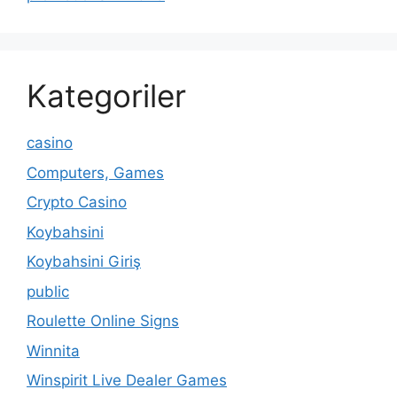
Kategoriler
casino
Computers, Games
Crypto Casino
Koybahsini
Koybahsini Giriş
public
Roulette Online Signs
Winnita
Winspirit Live Dealer Games