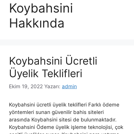
Koybahsini
Hakkında
Koybahsini Ücretli
Üyelik Teklifleri
Ekim 19, 2022
Yazarı:
admin
Koybahsini ücretli üyelik teklifleri Farklı ödeme
yöntemleri sunan güvenilir bahis siteleri
arasında Koybahsini sitesi de bulunmaktadır.
Koybahsini Ödeme üyelik işleme teknolojisi, çok