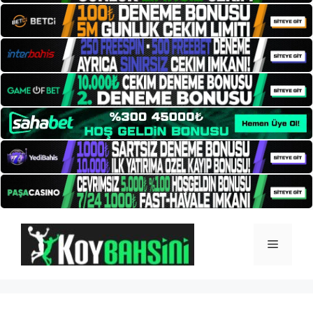
İçeriğe
atla
Menü