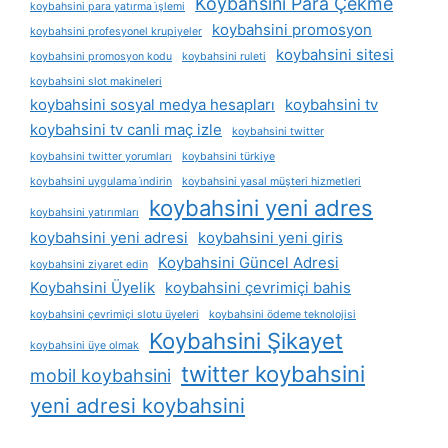
Koybahsini Para Çekme
koybahsini para yatırma i̇şlemi
koybahsini promosyon
koybahsini profesyonel krupiyeler
koybahsini sitesi
koybahsini promosyon kodu
koybahsini ruleti
koybahsini slot makineleri
koybahsini sosyal medya hesapları
koybahsini tv
koybahsini tv canli maç izle
koybahsini twitter
koybahsini twitter yorumları
koybahsini türkiye
koybahsini uygulama i̇ndirin
koybahsini yasal müşteri hizmetleri
koybahsini yeni adres
koybahsini yatırımları
koybahsini yeni adresi
koybahsini yeni giris
Koybahsini Güncel Adresi
koybahsini ziyaret edin
Koybahsini Üyelik
koybahsini çevrimiçi bahis
koybahsini çevrimiçi slotu üyeleri
koybahsini ödeme teknolojisi
Koybahsini Şikayet
koybahsini üye olmak
twitter koybahsini
mobil koybahsini
yeni adresi koybahsini