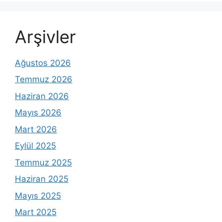
Arşivler
Ağustos 2026
Temmuz 2026
Haziran 2026
Mayıs 2026
Mart 2026
Eylül 2025
Temmuz 2025
Haziran 2025
Mayıs 2025
Mart 2025