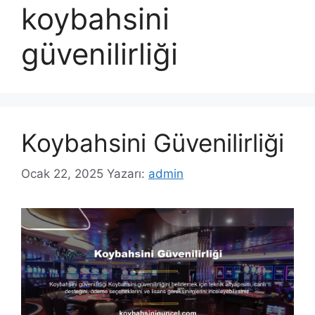
koybahsini
güvenilirliği
Koybahsini Güvenilirliği
Ocak 22, 2025
Yazarı:
admin