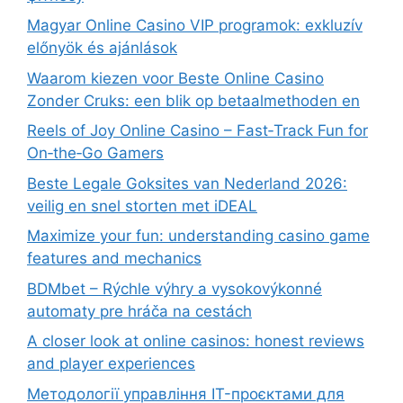
Magyar Online Casino VIP programok: exkluzív
előnyök és ajánlások
Waarom kiezen voor Beste Online Casino
Zonder Cruks: een blik op betaalmethoden en
Reels of Joy Online Casino – Fast‑Track Fun for
On‑the‑Go Gamers
Beste Legale Goksites van Nederland 2026:
veilig en snel storten met iDEAL
Maximize your fun: understanding casino game
features and mechanics
BDMbet – Rýchle výhry a vysokovýkonné
automaty pre hráča na cestách
A closer look at online casinos: honest reviews
and player experiences
Методології управління IT-проєктами для