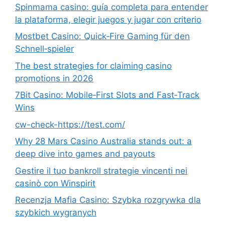
Spinmama casino: guía completa para entender
la plataforma, elegir juegos y jugar con criterio
Mostbet Casino: Quick‑Fire Gaming für den
Schnell‑spieler
The best strategies for claiming casino
promotions in 2026
7Bit Casino: Mobile‑First Slots and Fast‑Track
Wins
cw-check-https://test.com/
Why 28 Mars Casino Australia stands out: a
deep dive into games and payouts
Gestire il tuo bankroll strategie vincenti nei
casinò con Winspirit
Recenzja Mafia Casino: Szybka rozgrywka dla
szybkich wygranych