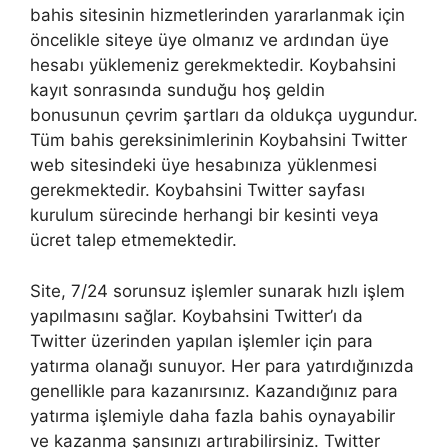
bahis sitesinin hizmetlerinden yararlanmak için
öncelikle siteye üye olmanız ve ardından üye
hesabı yüklemeniz gerekmektedir. Koybahsini
kayıt sonrasında sunduğu hoş geldin
bonusunun çevrim şartları da oldukça uygundur.
Tüm bahis gereksinimlerinin Koybahsini Twitter
web sitesindeki üye hesabınıza yüklenmesi
gerekmektedir. Koybahsini Twitter sayfası
kurulum sürecinde herhangi bir kesinti veya
ücret talep etmemektedir.
Site, 7/24 sorunsuz işlemler sunarak hızlı işlem
yapılmasını sağlar. Koybahsini Twitter’ı da
Twitter üzerinden yapılan işlemler için para
yatırma olanağı sunuyor. Her para yatırdığınızda
genellikle para kazanırsınız. Kazandığınız para
yatırma işlemiyle daha fazla bahis oynayabilir
ve kazanma şansınızı artırabilirsiniz. Twitter