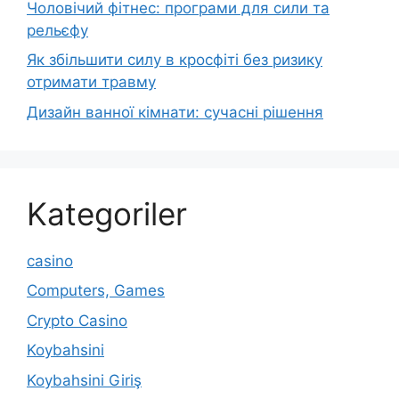
Чоловічий фітнес: програми для сили та
рельєфу
Як збільшити силу в кросфіті без ризику
отримати травму
Дизайн ванної кімнати: сучасні рішення
Kategoriler
casino
Computers, Games
Crypto Casino
Koybahsini
Koybahsini Giriş