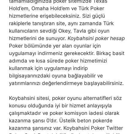
tamamladığınızda poker sitemizde Texas
Hold’em, Omaha Hold’em ve Türk Poker
hizmetlerine erişebileceksiniz. Sizi güçlü
rakiplerle tanıştıran site, aynı zamanda Türk
kullanıcıların sevdiği Okey, Tavla gibi oyun
hizmetlerini de sunuyor.
Koybahsini poker hesap
Poker bölümünde yer alan oyunlar için
uygulamayı indirmeniz gerekecektir. Birkaç basit
adımda ve kısa sürede poker hizmetimizi
kullanmak için uygulamayı indirip
bilgisayarınızdaki oyuna bağlayabilir ve
yatırımlarınızı değerlendirmeye başlayabilirsiniz.
Koybahsini sitesi, poker oyunu alternatifleri söz
konusu olduğunda iyi bir hizmet anlayışıyla
çalışmaktadır ve poker komisyon iadesi olarak
kazanma şansı 0’dır. Üstelik beton pokerde
kazanma şansınız var. Koybahsini Poker Twitter