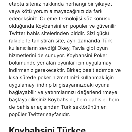
etapta siteniz hakkında herhangi bir şikayet
veya kötü yorum almayacağınızı da fark
edeceksiniz. Ödeme teknolojisi söz konusu
olduğunda Koybahsini en popüler ve güvenilir
Twitter bahis sitelerinden biridir. Sizi güçlü
rakiplerle tanıştıran site, aynı zamanda Türk
kullanıcıların sevdiği Okey, Tavla gibi oyun
hizmetlerini de sunuyor. Koybahsini Poker
bölümünde yer alan oyunlar için uygulamayı
indirmeniz gerekecektir. Birkaç basit adımda ve
kısa sürede poker hizmetimizi kullanmak için
uygulamayı indirip bilgisayarınızdaki oyuna
bağlayabilir ve yatırımlarınızı değerlendirmeye
başlayabilirsiniz.Koybahsini, hem bahisler hem
de bahisler açısından Türk sektörünün en
popüler Twitter sayfasıdır.
Koybahsini Türkçe