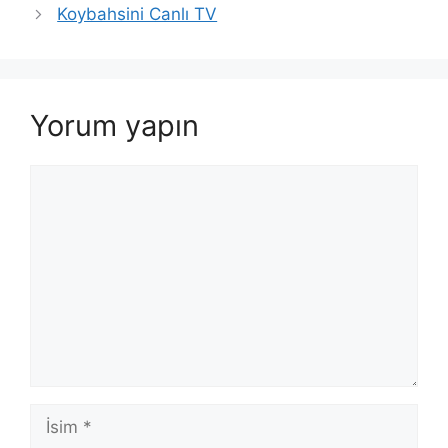
dolaşımı
Koybahsini Canlı TV
Yorum yapın
Yorum
İsim