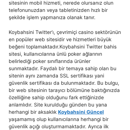
sitesinin mobil hizmeti, nerede olursanız olun
telefonunuzdan veya tabletinizden hızlı bir
şekilde işlem yapmanıza olanak tanır.
Koybahsini Twitter’ı, çevrimiçi casino sektörünün
en popüler web sitesidir ve hizmetleri büyük
beğeni toplamaktadır.Koybahsini Twitter bahis
sitesi, kullanıcılarına ünlü poker ağlarının
belirlediği poker sınıflarında ürünler
sunmaktadır. Faydalı bir temaya sahip olan bu
sitenin aynı zamanda SSL sertifikası yani
güvenlik sertifikası da bulunmaktadır. Bu bulgu,
bir web sitesinin tarayıcı bölümüne baktığınızda
özelliğine sahip olduğunu fark ettiğinizde
anlamlıdır. Site kurulduğu günden bu yana
herhangi bir aksaklık
Koybahsini Güncel
yaşamamış olup kullanıcılarına herhangi bir
güvenlik açığı oluşturmamaktadır. Ayrıca ilk