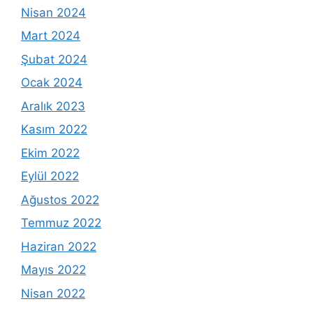
Nisan 2024
Mart 2024
Şubat 2024
Ocak 2024
Aralık 2023
Kasım 2022
Ekim 2022
Eylül 2022
Ağustos 2022
Temmuz 2022
Haziran 2022
Mayıs 2022
Nisan 2022