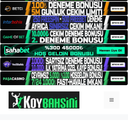
İçeriğe
atla
Menü