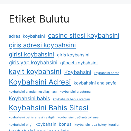
Etiket Bulutu
casino sitesi koybahsini
adresi koybahsini
giris adresi koybahsini
girisi koybahsini
giris koybahsini
giris yap koybahsini
güncel koybahsini
kayit koybahsini
Koybahsini
koybahsini adres
Koybahsini Adresi
koybahsini ana sayfa
koybahsini anında mesajlaşması
koybahsini araştırma
Koybahsini bahis
koybahsini bahis oranları
Koybahsini Bahis Sitesi
koybahsini bahis sitesi i̇le i̇lgili
koybahsini bağlantı tıklama
koybahsini bonus
koybahsini bilgi
koybahsini buz hokeyi kuralları