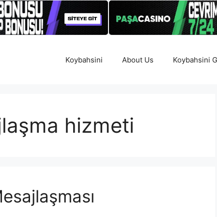
Koybahsini
About Us
Koybahsini G
jlaşma hizmeti
Mesajlaşması