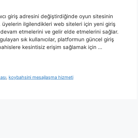
ı giriş adresini değiştirdiğinde oyun sitesinin
üyelerin ilgilendikleri web siteleri için yeni giriş
devam etmelerini ve gelir elde etmelerini sağlar.
ulayan sık kullanıcılar, platformun güncel giriş
ahislere kesintisiz erişim sağlamak için …
ası
,
koybahsini mesajlaşma hizmeti