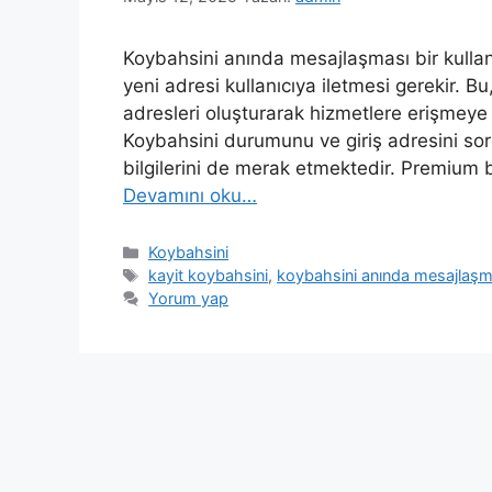
Koybahsini anında mesajlaşması bir kullanıc
yeni adresi kullanıcıya iletmesi gerekir. Bu, 
adresleri oluşturarak hizmetlere erişmeye 
Koybahsini durumunu ve giriş adresini sorg
bilgilerini de merak etmektedir. Premium b
Devamını oku…
Kategoriler
Koybahsini
Etiketler
kayit koybahsini
,
koybahsini anında mesajlaşm
Yorum yap