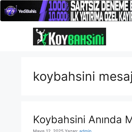
İçeriğe
atla
koybahsini mesa
Koybahsini Anında 
Mayıs 12, 2025
Yazarı:
admin