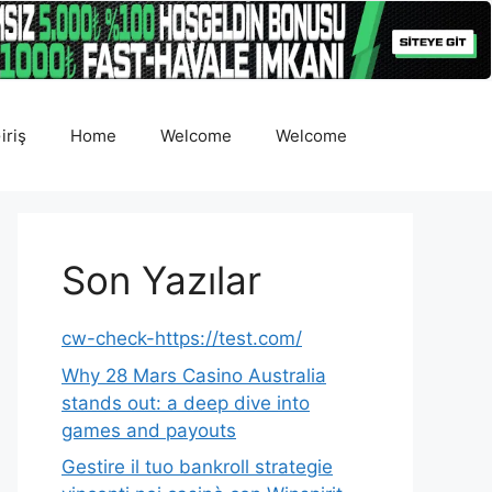
iriş
Home
Welcome
Welcome
Son Yazılar
cw-check-https://test.com/
Why 28 Mars Casino Australia
stands out: a deep dive into
games and payouts
Gestire il tuo bankroll strategie