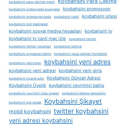
Koybahsini Para Çekme
koybahsini para yatırma i̇şlemi
koybahsini promosyon
koybahsini profesyonel krupiyeler
koybahsini sitesi
koybahsini promosyon kodu
koybahsini ruleti
koybahsini slot makineleri
koybahsini sosyal medya hesapları
koybahsini tv
koybahsini tv canli maç izle
koybahsini twitter
koybahsini twitter yorumları
koybahsini türkiye
koybahsini uygulama i̇ndirin
koybahsini yasal müşteri hizmetleri
koybahsini yeni adres
koybahsini yatırımları
koybahsini yeni adresi
koybahsini yeni giris
Koybahsini Güncel Adresi
koybahsini ziyaret edin
Koybahsini Üyelik
koybahsini çevrimiçi bahis
koybahsini çevrimiçi slotu üyeleri
koybahsini ödeme teknolojisi
Koybahsini Şikayet
koybahsini üye olmak
twitter koybahsini
mobil koybahsini
yeni adresi koybahsini