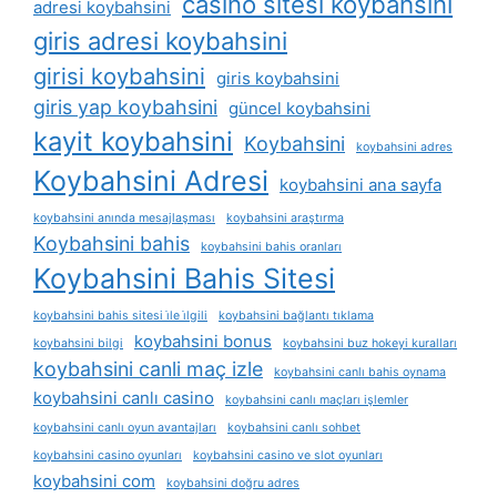
casino sitesi koybahsini
adresi koybahsini
giris adresi koybahsini
girisi koybahsini
giris koybahsini
giris yap koybahsini
güncel koybahsini
kayit koybahsini
Koybahsini
koybahsini adres
Koybahsini Adresi
koybahsini ana sayfa
koybahsini anında mesajlaşması
koybahsini araştırma
Koybahsini bahis
koybahsini bahis oranları
Koybahsini Bahis Sitesi
koybahsini bahis sitesi i̇le i̇lgili
koybahsini bağlantı tıklama
koybahsini bonus
koybahsini bilgi
koybahsini buz hokeyi kuralları
koybahsini canli maç izle
koybahsini canlı bahis oynama
koybahsini canlı casino
koybahsini canlı maçları işlemler
koybahsini canlı oyun avantajları
koybahsini canlı sohbet
koybahsini casino oyunları
koybahsini casino ve slot oyunları
koybahsini com
koybahsini doğru adres