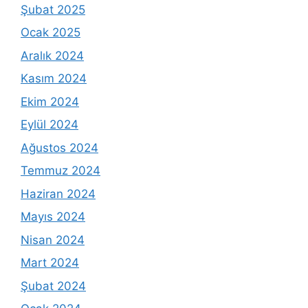
Şubat 2025
Ocak 2025
Aralık 2024
Kasım 2024
Ekim 2024
Eylül 2024
Ağustos 2024
Temmuz 2024
Haziran 2024
Mayıs 2024
Nisan 2024
Mart 2024
Şubat 2024