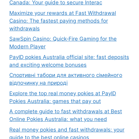
Canada: Your guide to secure Interac
Maximize your rewards at Fast Withdrawal
Casino: The fastest paying methods for
withdrawals
SawSpin Casino: Quick‑Fire Gaming for the
Modern Player
PayID pokies Australia official site: fast deposits
and exciting welcome bonuses
Спортивні табори для активного сімейного
відпочинку на природі
Explore the top real money pokies at PayID
Pokies Australia: games that pay out
A complete guide to fast withdrawals at Best
Online Pokies Australia: what you need
Real money pokies and fast withdrawals: your
guide to the best online casinos