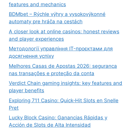
features and mechanics
BDMbet – Rýchle výhry a vysokovýkonné
automaty pre hráča na cestách
A closer look at online casinos: honest reviews
and player experiences
Методології управління IT-проєктами для
досягнення успіху
Melhores Casas de Apostas 2026: segurança
nas transações e proteção da conta
Verdict Chain gaming insights: key features and
player benefits
Exploring 711 Casino: Quick‑Hit Slots en Snelle
Pret
Lucky Block Casino: Ganancias Rápidas y
Acción de Slots de Alta Intensidad