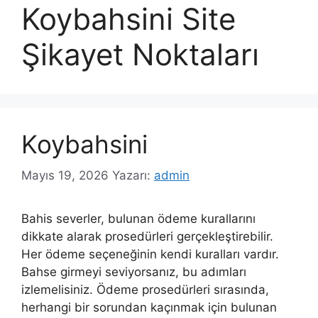
Koybahsini Site
Şikayet Noktaları
Koybahsini
Mayıs 19, 2026
Yazarı:
admin
Bahis severler, bulunan ödeme kurallarını
dikkate alarak prosedürleri gerçekleştirebilir.
Her ödeme seçeneğinin kendi kuralları vardır.
Bahse girmeyi seviyorsanız, bu adımları
izlemelisiniz. Ödeme prosedürleri sırasında,
herhangi bir sorundan kaçınmak için bulunan