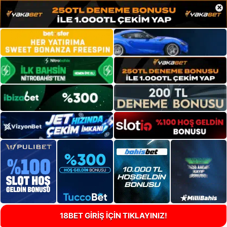
×
18BET GİRİŞ İÇİN TIKLAYINIZ!