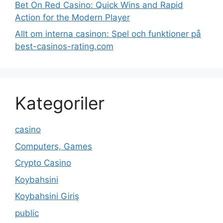
Bet On Red Casino: Quick Wins and Rapid
Action for the Modern Player
Allt om interna casinon: Spel och funktioner på
best-casinos-rating.com
Kategoriler
casino
Computers, Games
Crypto Casino
Koybahsini
Koybahsini Giriş
public