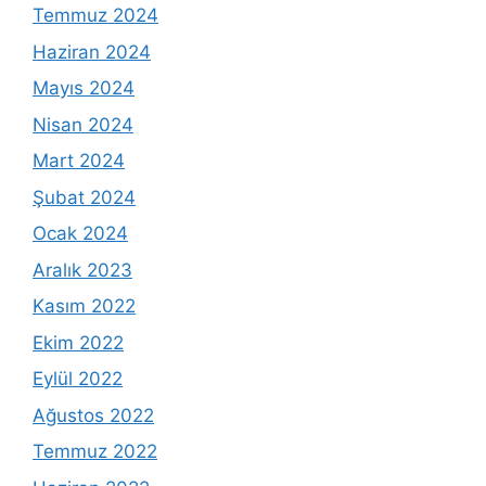
Temmuz 2024
Haziran 2024
Mayıs 2024
Nisan 2024
Mart 2024
Şubat 2024
Ocak 2024
Aralık 2023
Kasım 2022
Ekim 2022
Eylül 2022
Ağustos 2022
Temmuz 2022