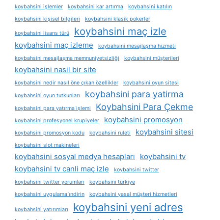
koybahsini i̇şlemler
koybahsini kar artırma
koybahsini katılın
koybahsini kişisel bilgileri
koybahsini klasik pokerler
koybahsini maç izle
koybahsini lisans türü
koybahsini maç izleme
koybahsini mesajlaşma hizmeti
koybahsini mesajlaşma memnuniyetsizliği
koybahsini müşterileri
koybahsini nasil bir site
koybahsini nedir nasıl öne çıkan özellikler
koybahsini oyun sitesi
koybahsini para yatirma
koybahsini oyun tutkunları
Koybahsini Para Çekme
koybahsini para yatırma i̇şlemi
koybahsini promosyon
koybahsini profesyonel krupiyeler
koybahsini sitesi
koybahsini promosyon kodu
koybahsini ruleti
koybahsini slot makineleri
koybahsini sosyal medya hesapları
koybahsini tv
koybahsini tv canli maç izle
koybahsini twitter
koybahsini twitter yorumları
koybahsini türkiye
koybahsini uygulama i̇ndirin
koybahsini yasal müşteri hizmetleri
koybahsini yeni adres
koybahsini yatırımları