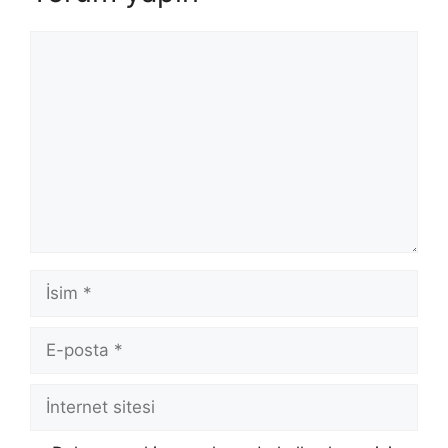
Yorum
İsim
E-
posta
İnternet
sitesi