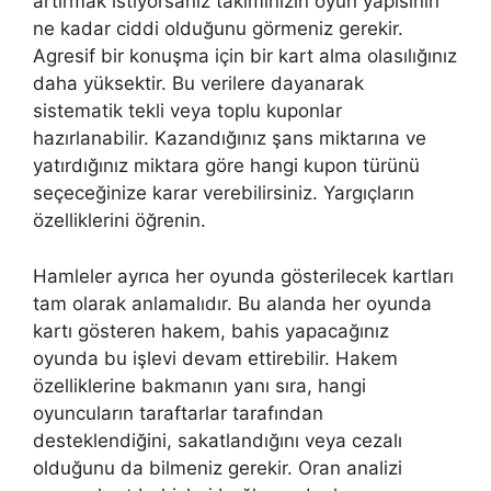
artırmak istiyorsanız takımınızın oyun yapısının
ne kadar ciddi olduğunu görmeniz gerekir.
Agresif bir konuşma için bir kart alma olasılığınız
daha yüksektir. Bu verilere dayanarak
sistematik tekli veya toplu kuponlar
hazırlanabilir. Kazandığınız şans miktarına ve
yatırdığınız miktara göre hangi kupon türünü
seçeceğinize karar verebilirsiniz. Yargıçların
özelliklerini öğrenin.
Hamleler ayrıca her oyunda gösterilecek kartları
tam olarak anlamalıdır. Bu alanda her oyunda
kartı gösteren hakem, bahis yapacağınız
oyunda bu işlevi devam ettirebilir. Hakem
özelliklerine bakmanın yanı sıra, hangi
oyuncuların taraftarlar tarafından
desteklendiğini, sakatlandığını veya cezalı
olduğunu da bilmeniz gerekir. Oran analizi