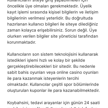
öncelikle üye olmaları gerekmektedir. Üyelik
kayıt işlemi sırasında kişisel bilgilerin ve iletişim
bilgilerinin verilmesi yeterlidir. Bu doğrultuda
hazırlanan kullanıcı bilgileri ile siteye dilediğiniz
zaman kolayca erişebilirsiniz. Sorun değil. Üye
olurken verilen bilgiler site yöneticisi tarafından
korunmaktadır.
Kullanıcıların son sistem teknolojisini kullanarak
istedikleri işlemi hızlı ve kolay bir şekilde
gerçekleştirebilecekleri bir sitedir. Bu nedenle
sabit bahis oyunları veya online casino oyunları
ile para kazanmak isteyenlerin tercihi
olmaktadır. Kullanıcılar çeşitli spor bölümlerinde
oluşturulan kuponlar ile para kazanabilmektedir.
Koybahsini, tedavi arayanlar için günün 24 saati