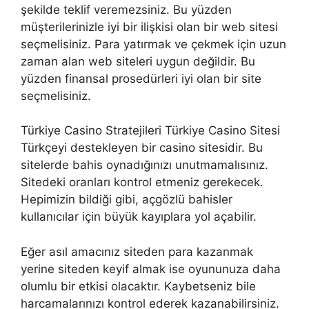
şekilde teklif veremezsiniz. Bu yüzden
müşterilerinizle iyi bir ilişkisi olan bir web sitesi
seçmelisiniz. Para yatırmak ve çekmek için uzun
zaman alan web siteleri uygun değildir. Bu
yüzden finansal prosedürleri iyi olan bir site
seçmelisiniz.
Türkiye Casino Stratejileri Türkiye Casino Sitesi
Türkçeyi destekleyen bir casino sitesidir. Bu
sitelerde bahis oynadığınızı unutmamalısınız.
Sitedeki oranları kontrol etmeniz gerekecek.
Hepimizin bildiği gibi, açgözlü bahisler
kullanıcılar için büyük kayıplara yol açabilir.
Eğer asıl amacınız siteden para kazanmak
yerine siteden keyif almak ise oyununuza daha
olumlu bir etkisi olacaktır. Kaybetseniz bile
harcamalarınızı kontrol ederek kazanabilirsiniz.