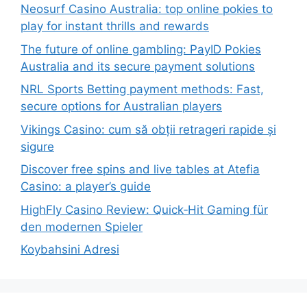
Neosurf Casino Australia: top online pokies to
play for instant thrills and rewards
The future of online gambling: PayID Pokies
Australia and its secure payment solutions
NRL Sports Betting payment methods: Fast,
secure options for Australian players
Vikings Casino: cum să obții retrageri rapide și
sigure
Discover free spins and live tables at Atefia
Casino: a player’s guide
HighFly Casino Review: Quick‑Hit Gaming für
den modernen Spieler
Koybahsini Adresi