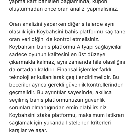
yapma kart bahisleri bağlamında, kupon
oluşturmadan önce oran analizi yapmalısınız.
Oran analizini yaparken diğer sitelerde aynı
olasılık için Koybahsini bahis platformu kaç tane
oran verildiğini de kontrol etmelisiniz.
Koybahsini bahis platformu Altyapı sağlayıcılar
sadece oyunun kalitesini en üst düzeye
çıkarmakla kalmaz, aynı zamanda hile olasılığını
da ortadan kaldırır. Finansal işlemler farklı
teknolojiler kullanılarak çeşitlendirilmelidir. Bu
beceriler ayrıca gerekli güvenlik kontrollerinden
geçmelidir. Bu ayrıntılar sayesinde, akıllıca
seçilmiş bahis platformunuzun güvenlik
sorunları olmadığından emin olabilirsiniz.
Koybahsini stake platformu, maksimum istikrarı
sağlamak için yukarıda listelenen kriterleri
karşılar ve aşar.