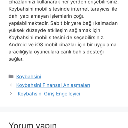
cihazlarınızı kullanarak her yerden erişebilirsiniz.
Koybahsini mobil sitesinde internet tarayıcısı ile
dahi yapılamayan işlemlerin çoğu
yapılabilmektedir. Sabit bir yere bağlı kalmadan
yüksek düzeyde etkileşim sağlamak için
Koybahsini mobil sitesini de seçebilirsiniz.
Android ve iOS mobil cihazlar için bir uygulama
aracılığıyla oyunculara canlı bahis desteği
sağlar.
Kategoriler
Koybahsini
Yazı
Koybahsini Finansal Anlaşmaları
dolaşımı
Koybahsini Giriş Engelleyici
Yorum yapın