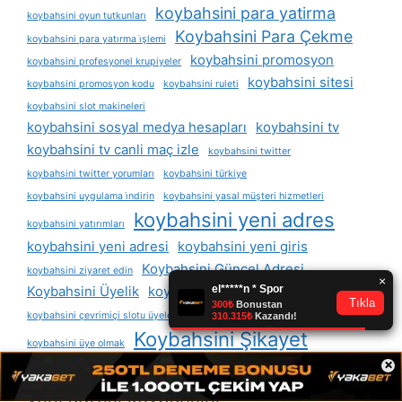
koybahsini para yatirma
koybahsini oyun tutkunları
Koybahsini Para Çekme
koybahsini para yatırma i̇şlemi
koybahsini promosyon
koybahsini profesyonel krupiyeler
koybahsini sitesi
koybahsini promosyon kodu
koybahsini ruleti
koybahsini slot makineleri
koybahsini sosyal medya hesapları
koybahsini tv
koybahsini tv canli maç izle
koybahsini twitter
koybahsini twitter yorumları
koybahsini türkiye
koybahsini uygulama i̇ndirin
koybahsini yasal müşteri hizmetleri
koybahsini yeni adres
koybahsini yatırımları
koybahsini yeni adresi
koybahsini yeni giris
Koybahsini Güncel Adresi
koybahsini ziyaret edin
Koybahsini Üyelik
koybahsini çevrimiçi bahis
koybahsini çevrimiçi slotu üyeleri
koybahsini ödeme teknolojisi
Koybahsini Şikayet
koybahsini üye olmak
×
twitter koybahsini
mobil koybahsini
yeni adresi koybahsini