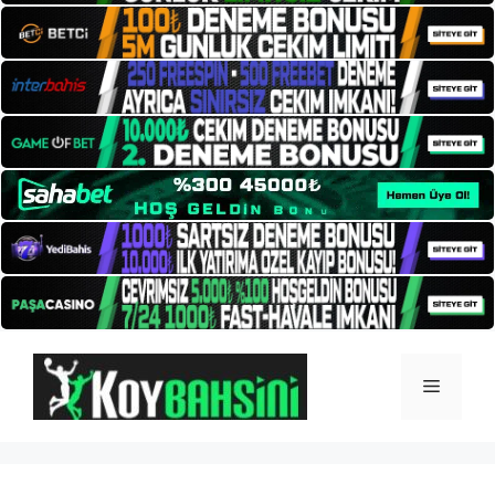
İçeriğe
atla
Menü