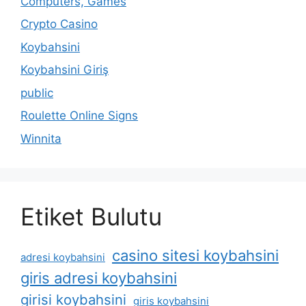
Computers, Games
Crypto Casino
Koybahsini
Koybahsini Giriş
public
Roulette Online Signs
Winnita
Etiket Bulutu
casino sitesi koybahsini
adresi koybahsini
giris adresi koybahsini
girisi koybahsini
giris koybahsini