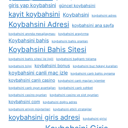
giris yap koybahsini
güncel koybahsini
kayit koybahsini
Koybahsini
koybahsini adres
Koybahsini Adresi
koybahsini ana sayfa
koybahsini anında mesajlaşması
koybahsini araştırma
Koybahsini bahis
koybahsini bahis oranları
Koybahsini Bahis Sitesi
koybahsini bahis sitesi i̇le i̇lgili
koybahsini bağlantı tıklama
koybahsini bonus
koybahsini bilgi
koybahsini buz hokeyi kuralları
koybahsini canli maç izle
koybahsini canlı bahis oynama
koybahsini canlı casino
koybahsini canlı maçları işlemler
koybahsini canlı oyun avantajları
koybahsini canlı sohbet
koybahsini casino oyunları
koybahsini casino ve slot oyunları
koybahsini com
koybahsini doğru adres
koybahsini erişim müşterileri
koybahsini etkili stratejiler
koybahsini giris adresi
koybahsini girisi