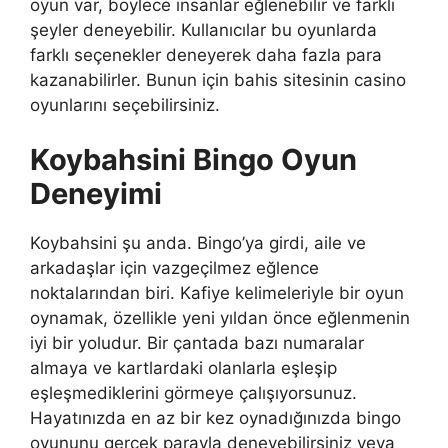
oyun var, böylece insanlar eğlenebilir ve farklı
şeyler deneyebilir. Kullanıcılar bu oyunlarda
farklı seçenekler deneyerek daha fazla para
kazanabilirler. Bunun için bahis sitesinin casino
oyunlarını seçebilirsiniz.
Koybahsini Bingo Oyun
Deneyimi
Koybahsini şu anda. Bingo’ya girdi, aile ve
arkadaşlar için vazgeçilmez eğlence
noktalarından biri. Kafiye kelimeleriyle bir oyun
oynamak, özellikle yeni yıldan önce eğlenmenin
iyi bir yoludur. Bir çantada bazı numaralar
almaya ve kartlardaki olanlarla eşleşip
eşleşmediklerini görmeye çalışıyorsunuz.
Hayatınızda en az bir kez oynadığınızda bingo
oyununu gerçek parayla deneyebilirsiniz veya