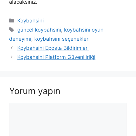
alacaksınız.
Kategoriler
Koybahsini
Etiketler
güncel koybahsini
,
koybahsini oyun
deneyimi
,
koybahsini seçenekleri
Yazı
Koybahsini Eposta Bildirimleri
dolaşımı
Koybahsini Platform Güvenilirliği
Yorum yapın
Yorum