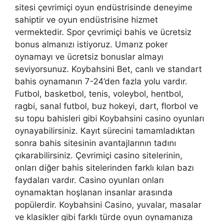
sitesi çevrimiçi oyun endüstrisinde deneyime
sahiptir ve oyun endüstrisine hizmet
vermektedir. Spor çevrimiçi bahis ve ücretsiz
bonus almanızı istiyoruz. Umarız poker
oynamayı ve ücretsiz bonuslar almayı
seviyorsunuz. Koybahsini Bet, canlı ve standart
bahis oynamanın 7-24’den fazla yolu vardır.
Futbol, basketbol, tenis, voleybol, hentbol,
ragbi, sanal futbol, buz hokeyi, dart, florbol ve
su topu bahisleri gibi Koybahsini casino oyunları
oynayabilirsiniz. Kayıt sürecini tamamladıktan
sonra bahis sitesinin avantajlarının tadını
çıkarabilirsiniz. Çevrimiçi casino sitelerinin,
onları diğer bahis sitelerinden farklı kılan bazı
faydaları vardır. Casino oyunları onları
oynamaktan hoşlanan insanlar arasında
popülerdir. Koybahsini Casino, yuvalar, masalar
ve klasikler gibi farklı türde oyun oynamanıza