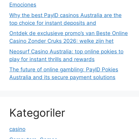
Emociones
Why the best PayID casinos Australia are the
top choice for instant deposits and
Ontdek de exclusieve promo’s van Beste Online
Casino Zonder Cruks 2026: welke zijn het
Neosurf Casino Australia: top online pokies to
play for instant thrills and rewards
The future of online gambling: PayID Pokies
Australia and its secure payment solutions
Kategoriler
casino