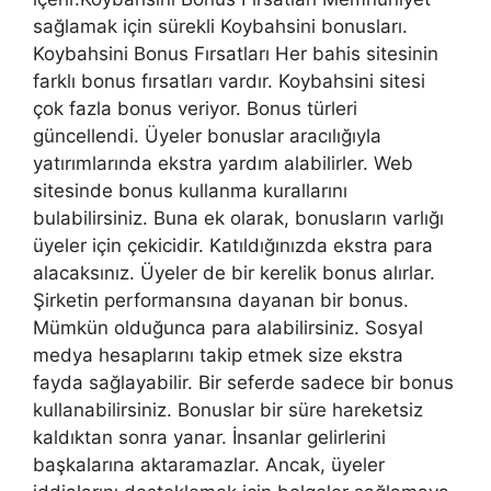
sağlamak için sürekli Koybahsini bonusları.
Koybahsini Bonus Fırsatları Her bahis sitesinin
farklı bonus fırsatları vardır. Koybahsini sitesi
çok fazla bonus veriyor. Bonus türleri
güncellendi. Üyeler bonuslar aracılığıyla
yatırımlarında ekstra yardım alabilirler. Web
sitesinde bonus kullanma kurallarını
bulabilirsiniz. Buna ek olarak, bonusların varlığı
üyeler için çekicidir. Katıldığınızda ekstra para
alacaksınız. Üyeler de bir kerelik bonus alırlar.
Şirketin performansına dayanan bir bonus.
Mümkün olduğunca para alabilirsiniz. Sosyal
medya hesaplarını takip etmek size ekstra
fayda sağlayabilir. Bir seferde sadece bir bonus
kullanabilirsiniz. Bonuslar bir süre hareketsiz
kaldıktan sonra yanar. İnsanlar gelirlerini
başkalarına aktaramazlar. Ancak, üyeler