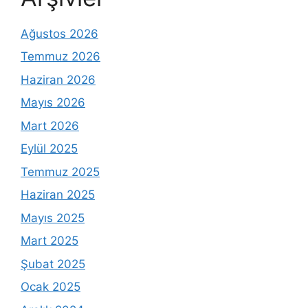
Ağustos 2026
Temmuz 2026
Haziran 2026
Mayıs 2026
Mart 2026
Eylül 2025
Temmuz 2025
Haziran 2025
Mayıs 2025
Mart 2025
Şubat 2025
Ocak 2025