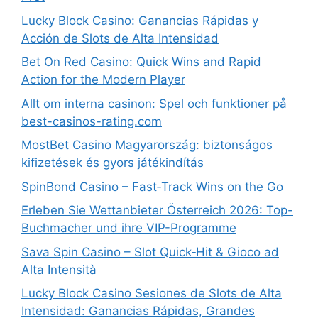
Lucky Block Casino: Ganancias Rápidas y
Acción de Slots de Alta Intensidad
Bet On Red Casino: Quick Wins and Rapid
Action for the Modern Player
Allt om interna casinon: Spel och funktioner på
best-casinos-rating.com
MostBet Casino Magyarország: biztonságos
kifizetések és gyors játékindítás
SpinBond Casino – Fast‑Track Wins on the Go
Erleben Sie Wettanbieter Österreich 2026: Top-
Buchmacher und ihre VIP-Programme
Sava Spin Casino – Slot Quick‑Hit & Gioco ad
Alta Intensità
Lucky Block Casino Sesiones de Slots de Alta
Intensidad: Ganancias Rápidas, Grandes