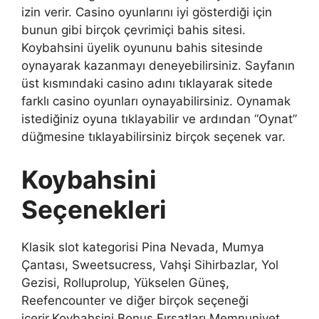
izin verir. Casino oyunlarını iyi gösterdiği için
bunun gibi birçok çevrimiçi bahis sitesi.
Koybahsini üyelik oyununu bahis sitesinde
oynayarak kazanmayı deneyebilirsiniz. Sayfanın
üst kısmındaki casino adını tıklayarak sitede
farklı casino oyunları oynayabilirsiniz. Oynamak
istediğiniz oyuna tıklayabilir ve ardından “Oynat”
düğmesine tıklayabilirsiniz birçok seçenek var.
Koybahsini
Seçenekleri
Klasik slot kategorisi Pina Nevada, Mumya
Çantası, Sweetsucress, Vahşi Sihirbazlar, Yol
Gezisi, Rolluprolup, Yükselen Güneş,
Reefencounter ve diğer birçok seçeneği
içerir.Koybahsini Bonus Fırsatları Memnuniyet