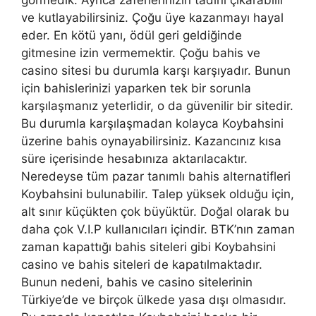
görmedik. Ayrıca zaferlerinizin tadını çıkarabilir
ve kutlayabilirsiniz. Çoğu üye kazanmayı hayal
eder. En kötü yanı, ödül geri geldiğinde
gitmesine izin vermemektir. Çoğu bahis ve
casino sitesi bu durumla karşı karşıyadır. Bunun
için bahislerinizi yaparken tek bir sorunla
karşılaşmanız yeterlidir, o da güvenilir bir sitedir.
Bu durumla karşılaşmadan kolayca Koybahsini
üzerine bahis oynayabilirsiniz. Kazancınız kısa
süre içerisinde hesabınıza aktarılacaktır.
Neredeyse tüm pazar tanımlı bahis alternatifleri
Koybahsini bulunabilir. Talep yüksek olduğu için,
alt sınır küçükten çok büyüktür. Doğal olarak bu
daha çok V.I.P kullanıcıları içindir. BTK’nın zaman
zaman kapattığı bahis siteleri gibi Koybahsini
casino ve bahis siteleri de kapatılmaktadır.
Bunun nedeni, bahis ve casino sitelerinin
Türkiye’de ve birçok ülkede yasa dışı olmasıdır.