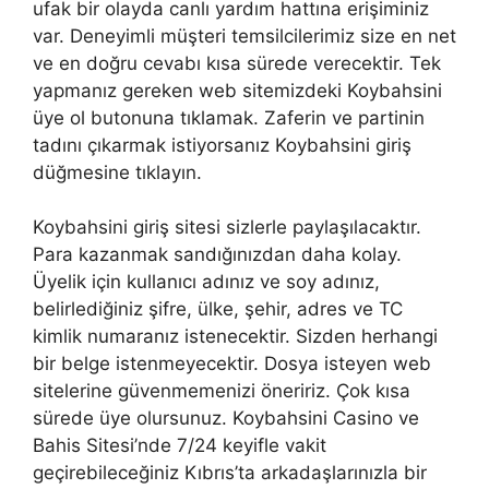
ufak bir olayda canlı yardım hattına erişiminiz
var. Deneyimli müşteri temsilcilerimiz size en net
ve en doğru cevabı kısa sürede verecektir. Tek
yapmanız gereken web sitemizdeki Koybahsini
üye ol butonuna tıklamak. Zaferin ve partinin
tadını çıkarmak istiyorsanız Koybahsini giriş
düğmesine tıklayın.
Koybahsini giriş sitesi sizlerle paylaşılacaktır.
Para kazanmak sandığınızdan daha kolay.
Üyelik için kullanıcı adınız ve soy adınız,
belirlediğiniz şifre, ülke, şehir, adres ve TC
kimlik numaranız istenecektir. Sizden herhangi
bir belge istenmeyecektir. Dosya isteyen web
sitelerine güvenmemenizi öneririz. Çok kısa
sürede üye olursunuz. Koybahsini Casino ve
Bahis Sitesi’nde 7/24 keyifle vakit
geçirebileceğiniz Kıbrıs’ta arkadaşlarınızla bir