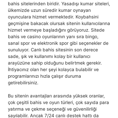
bahis sitelerinden biridir. Yasadışı kumar siteleri,
ülkemizde uzun süredir kumar oynayan
oyunculara hizmet vermektedir. Koybahsini
geçmişine bakacak olursak sitenin kullanıcılarına
hizmet vermeye başladığını görüyoruz. Sitede
bahis ve casino oyunlarının yanı sıra bingo,
sanal spor ve elektronik spor gibi seçenekler de
sunuluyor. Canlı bahis sitesinin son derece
sade, şık ve kullanımı kolay bir kullanıcı
arayüzüne sahip olduğunu belirtmek gerekir.
İhtiyacınız olan her şeyi kolayca bulabilir ve
programlarınızı hızla çalışır duruma
getirebilirsiniz.
Bu sitenin avantajları arasında yüksek oranlar,
çok çeşitli bahis ve oyun türleri, çok sayıda para
yatırma ve çekme seçeneği ve güvenilirliği
sayılabilir. Ancak 7/24 canlı destek hattı da