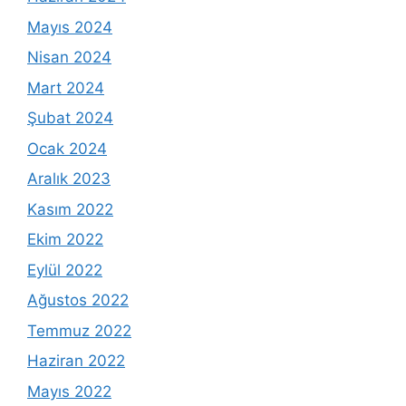
Mayıs 2024
Nisan 2024
Mart 2024
Şubat 2024
Ocak 2024
Aralık 2023
Kasım 2022
Ekim 2022
Eylül 2022
Ağustos 2022
Temmuz 2022
Haziran 2022
Mayıs 2022