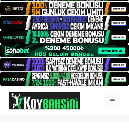
İçeriğe
atla
Menü