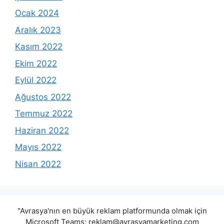
Ocak 2024
Aralık 2023
Kasım 2022
Ekim 2022
Eylül 2022
Ağustos 2022
Temmuz 2022
Haziran 2022
Mayıs 2022
Nisan 2022
"Avrasya'nın en büyük reklam platformunda olmak için
Microsoft Teams:
reklam@avrasyamarketing.com