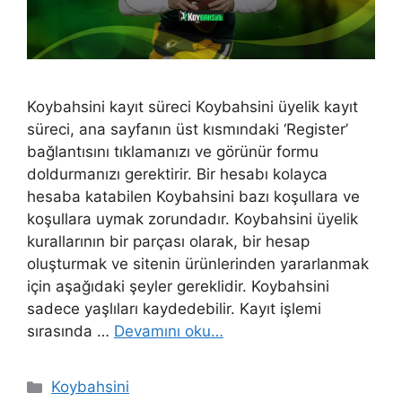
Koybahsini kayıt süreci Koybahsini üyelik kayıt
süreci, ana sayfanın üst kısmındaki ‘Register’
bağlantısını tıklamanızı ve görünür formu
doldurmanızı gerektirir. Bir hesabı kolayca
hesaba katabilen Koybahsini bazı koşullara ve
koşullara uymak zorundadır. Koybahsini üyelik
kurallarının bir parçası olarak, bir hesap
oluşturmak ve sitenin ürünlerinden yararlanmak
için aşağıdaki şeyler gereklidir. Koybahsini
sadece yaşlıları kaydedebilir. Kayıt işlemi
sırasında …
Devamını oku…
Kategoriler
Koybahsini