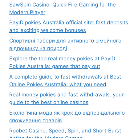
SawSpin Casino: Quick‑Fire Gaming for the
Modern Player
PayID pokies Australia official site: fast deposits
and exciting welcome bonuses
Спортивні табори для активного сімейного
відпочинку на природі
Explore the top real money pokies at PayID
Pokies Australia: games that pay out
A complete guide to fast withdrawals at Best
Online Pokies Australia: what you need
Real money pokies and fast withdrawals: your
guide to the best online casinos
Екологічна мода як крок до відповідального
споживання товарів
Roobet Casino: Speed, Spin, and Short‑Burst