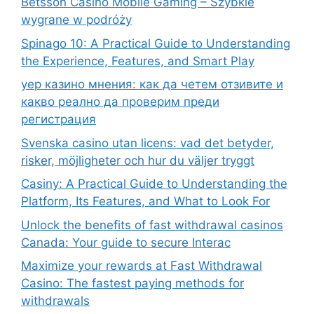
Betsson Casino Mobile Gaming – Szybkie
wygrane w podróży
Spinago 10: A Practical Guide to Understanding
the Experience, Features, and Smart Play
yep казино мнения: как да четем отзивите и
какво реално да проверим преди
регистрация
Svenska casino utan licens: vad det betyder,
risker, möjligheter och hur du väljer tryggt
Casiny: A Practical Guide to Understanding the
Platform, Its Features, and What to Look For
Unlock the benefits of fast withdrawal casinos
Canada: Your guide to secure Interac
Maximize your rewards at Fast Withdrawal
Casino: The fastest paying methods for
withdrawals