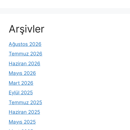
Arşivler
Ağustos 2026
Temmuz 2026
Haziran 2026
Mayıs 2026
Mart 2026
Eylül 2025
Temmuz 2025
Haziran 2025
Mayıs 2025