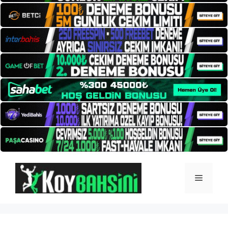
İçeriğe
atla
Menü