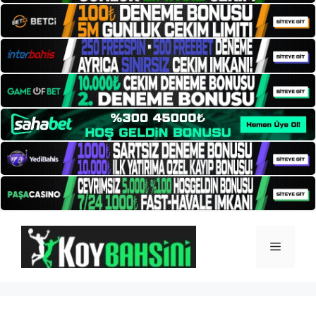
İçeriğe
atla
Menü