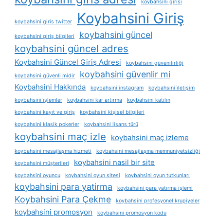
koybahsini girisi
Koybahsini Giriş
koybahsini giris twitter
koybahsini güncel
koybahsini giriş bilgileri
koybahsini güncel adres
Koybahsini Güncel Giriş Adresi
koybahsini güvenilirliği
koybahsini güvenlir mi
koybahsini güvenli midir
Koybahsini Hakkında
koybahsini instagram
koybahsini i̇letişim
koybahsini i̇şlemler
koybahsini kar artırma
koybahsini katılın
koybahsini kayıt ve giriş
koybahsini kişisel bilgileri
koybahsini klasik pokerler
koybahsini lisans türü
koybahsini maç izle
koybahsini maç izleme
koybahsini mesajlaşma hizmeti
koybahsini mesajlaşma memnuniyetsizliği
koybahsini nasil bir site
koybahsini müşterileri
koybahsini oyuncu
koybahsini oyun sitesi
koybahsini oyun tutkunları
koybahsini para yatirma
koybahsini para yatırma i̇şlemi
Koybahsini Para Çekme
koybahsini profesyonel krupiyeler
koybahsini promosyon
koybahsini promosyon kodu