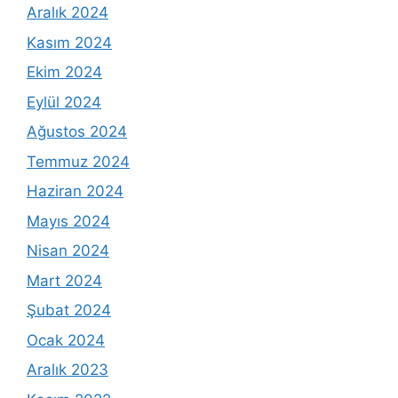
Aralık 2024
Kasım 2024
Ekim 2024
Eylül 2024
Ağustos 2024
Temmuz 2024
Haziran 2024
Mayıs 2024
Nisan 2024
Mart 2024
Şubat 2024
Ocak 2024
Aralık 2023