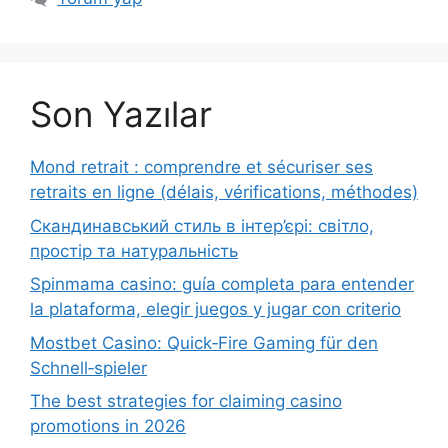
Son Yazılar
Mond retrait : comprendre et sécuriser ses
retraits en ligne (délais, vérifications, méthodes)
Скандинавський стиль в інтер’єрі: світло,
простір та натуральність
Spinmama casino: guía completa para entender
la plataforma, elegir juegos y jugar con criterio
Mostbet Casino: Quick‑Fire Gaming für den
Schnell‑spieler
The best strategies for claiming casino
promotions in 2026