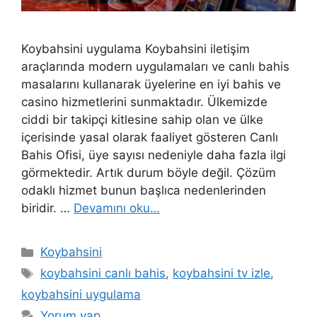
Koybahsini uygulama Koybahsini iletişim
araçlarında modern uygulamaları ve canlı bahis
masalarını kullanarak üyelerine en iyi bahis ve
casino hizmetlerini sunmaktadır. Ülkemizde
ciddi bir takipçi kitlesine sahip olan ve ülke
içerisinde yasal olarak faaliyet gösteren Canlı
Bahis Ofisi, üye sayısı nedeniyle daha fazla ilgi
görmektedir. Artık durum böyle değil. Çözüm
odaklı hizmet bunun başlıca nedenlerinden
biridir. …
Devamını oku…
Kategoriler
Koybahsini
Etiketler
koybahsini canlı bahis
,
koybahsini tv izle
,
koybahsini uygulama
Yorum yap