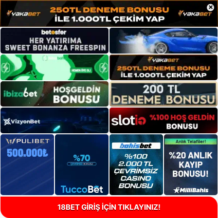
×
18BET GİRİŞ İÇİN TIKLAYINIZ!