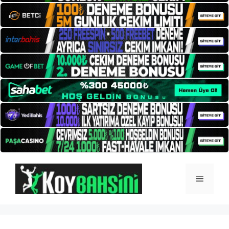
İçeriğe
atla
Menü