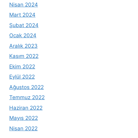
Nisan 2024
Mart 2024
Şubat 2024
Ocak 2024
Aralık 2023
Kasım 2022
Ekim 2022
Eylül 2022
Ağustos 2022
Temmuz 2022
Haziran 2022
Mayıs 2022
Nisan 2022