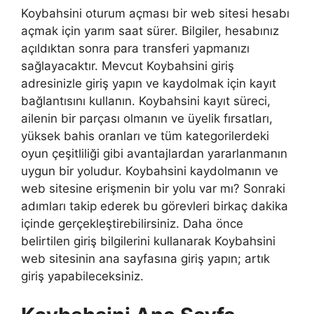
Koybahsini oturum açması bir web sitesi hesabı
açmak için yarım saat sürer. Bilgiler, hesabınız
açıldıktan sonra para transferi yapmanızı
sağlayacaktır. Mevcut Koybahsini giriş
adresinizle giriş yapın ve kaydolmak için kayıt
bağlantısını kullanın. Koybahsini kayıt süreci,
ailenin bir parçası olmanın ve üyelik fırsatları,
yüksek bahis oranları ve tüm kategorilerdeki
oyun çeşitliliği gibi avantajlardan yararlanmanın
uygun bir yoludur. Koybahsini kaydolmanın ve
web sitesine erişmenin bir yolu var mı? Sonraki
adımları takip ederek bu görevleri birkaç dakika
içinde gerçekleştirebilirsiniz. Daha önce
belirtilen giriş bilgilerini kullanarak Koybahsini
web sitesinin ana sayfasına giriş yapın; artık
giriş yapabileceksiniz.