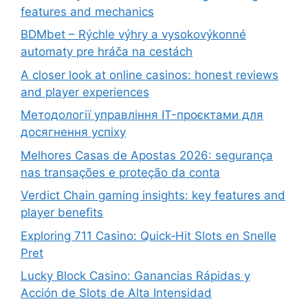
features and mechanics
BDMbet – Rýchle výhry a vysokovýkonné
automaty pre hráča na cestách
A closer look at online casinos: honest reviews
and player experiences
Методології управління IT-проєктами для
досягнення успіху
Melhores Casas de Apostas 2026: segurança
nas transações e proteção da conta
Verdict Chain gaming insights: key features and
player benefits
Exploring 711 Casino: Quick‑Hit Slots en Snelle
Pret
Lucky Block Casino: Ganancias Rápidas y
Acción de Slots de Alta Intensidad