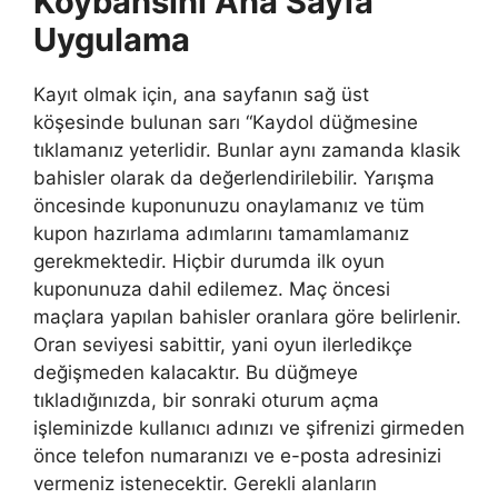
Koybahsini Ana Sayfa
Uygulama
Kayıt olmak için, ana sayfanın sağ üst
köşesinde bulunan sarı “Kaydol düğmesine
tıklamanız yeterlidir. Bunlar aynı zamanda klasik
bahisler olarak da değerlendirilebilir. Yarışma
öncesinde kuponunuzu onaylamanız ve tüm
kupon hazırlama adımlarını tamamlamanız
gerekmektedir. Hiçbir durumda ilk oyun
kuponunuza dahil edilemez. Maç öncesi
maçlara yapılan bahisler oranlara göre belirlenir.
Oran seviyesi sabittir, yani oyun ilerledikçe
değişmeden kalacaktır. Bu düğmeye
tıkladığınızda, bir sonraki oturum açma
işleminizde kullanıcı adınızı ve şifrenizi girmeden
önce telefon numaranızı ve e-posta adresinizi
vermeniz istenecektir. Gerekli alanların