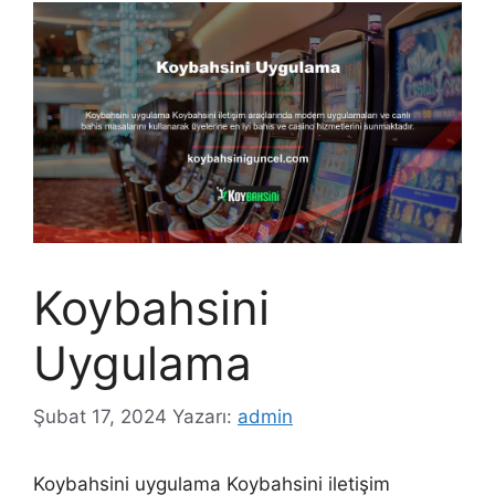
Koybahsini
Uygulama
Şubat 17, 2024
Yazarı:
admin
Koybahsini uygulama Koybahsini iletişim